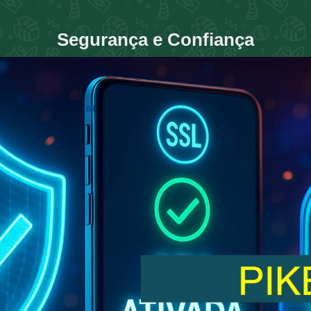
Segurança e Confiança