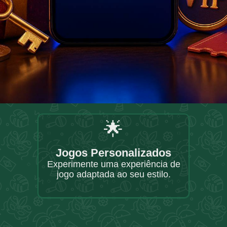
🌟
Jogos Personalizados
Experimente uma experiência de
jogo adaptada ao seu estilo.