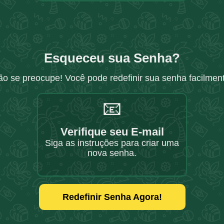
Esqueceu sua Senha?
o se preocupe! Você pode redefinir sua senha facilmen
📧
Verifique seu E-mail
Siga as instruções para criar uma
nova senha.
Redefinir Senha Agora!